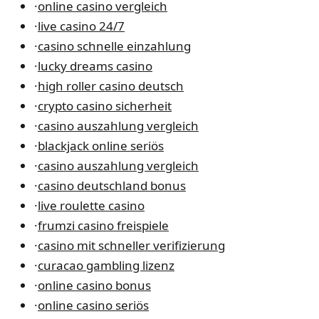
·
online casino vergleich
·
live casino 24/7
·
casino schnelle einzahlung
·
lucky dreams casino
·
high roller casino deutsch
·
crypto casino sicherheit
·
casino auszahlung vergleich
·
blackjack online seriös
·
casino auszahlung vergleich
·
casino deutschland bonus
·
live roulette casino
·
frumzi casino freispiele
·
casino mit schneller verifizierung
·
curacao gambling lizenz
·
online casino bonus
·
online casino seriös