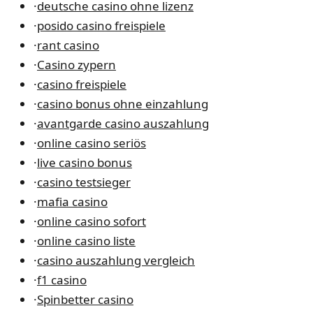
·
deutsche casino ohne lizenz
·
posido casino freispiele
·
rant casino
·
Casino zypern
·
casino freispiele
·
casino bonus ohne einzahlung
·
avantgarde casino auszahlung
·
online casino seriös
·
live casino bonus
·
casino testsieger
·
mafia casino
·
online casino sofort
·
online casino liste
·
casino auszahlung vergleich
·
f1 casino
·
Spinbetter casino