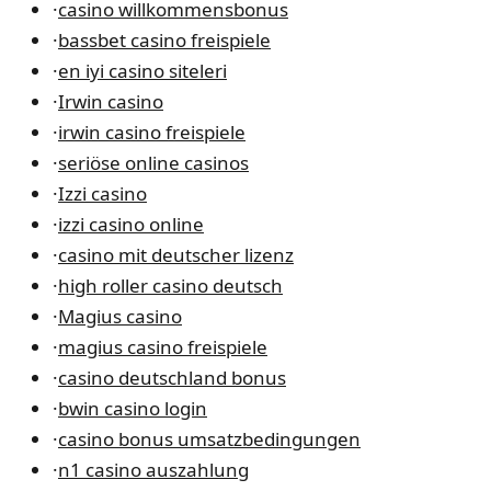
·
casino willkommensbonus
·
bassbet casino freispiele
·
en iyi casino siteleri
·
Irwin casino
·
irwin casino freispiele
·
seriöse online casinos
·
Izzi casino
·
izzi casino online
·
casino mit deutscher lizenz
·
high roller casino deutsch
·
Magius casino
·
magius casino freispiele
·
casino deutschland bonus
·
bwin casino login
·
casino bonus umsatzbedingungen
·
n1 casino auszahlung