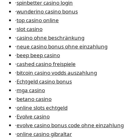
·
spinbetter casino login
·
wunderino casino bonus
·
top casino online
·
slot casino
·
casino ohne beschränkung
·
neue casino bonus ohne einzahlung
·
beep beep casino
·
cashed casino freispiele
·
bitcoin casino vodds auszahlung
·
Echtgeld casino bonus
·
mga casino
·
betano casino
·
online slots echtgeld
·
Evolve casino
·
evolve casino bonus code ohne einzahlung
·
online casino gibraltar