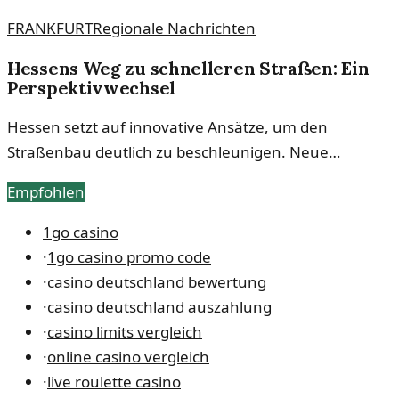
IS gearbeitet zu haben. Die Vorwürfe werfen ein Licht
FRANKFURT
Regionale Nachrichten
auf die Gefahr des internationalen Terrorismus.
Hessens Weg zu schnelleren Straßen: Ein
Perspektivwechsel
Hessen setzt auf innovative Ansätze, um den
Straßenbau deutlich zu beschleunigen. Neue
Strategien und Techniken sollen die Infrastruktur
Empfohlen
zukunftssicher machen.
1go casino
·
1go casino promo code
·
casino deutschland bewertung
·
casino deutschland auszahlung
·
casino limits vergleich
·
online casino vergleich
·
live roulette casino