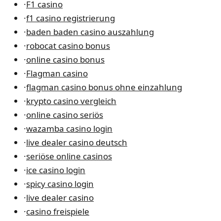
·
F1 casino
·
f1 casino registrierung
·
baden baden casino auszahlung
·
robocat casino bonus
·
online casino bonus
·
Flagman casino
·
flagman casino bonus ohne einzahlung
·
krypto casino vergleich
·
online casino seriös
·
wazamba casino login
·
live dealer casino deutsch
·
seriöse online casinos
·
ice casino login
·
spicy casino login
·
live dealer casino
·
casino freispiele