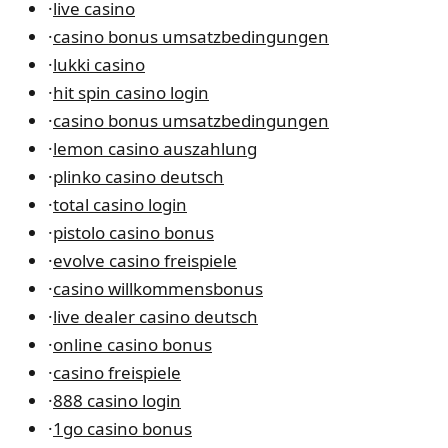
·
live casino
·
casino bonus umsatzbedingungen
·
lukki casino
·
hit spin casino login
·
casino bonus umsatzbedingungen
·
lemon casino auszahlung
·
plinko casino deutsch
·
total casino login
·
pistolo casino bonus
·
evolve casino freispiele
·
casino willkommensbonus
·
live dealer casino deutsch
·
online casino bonus
·
casino freispiele
·
888 casino login
·
1go casino bonus