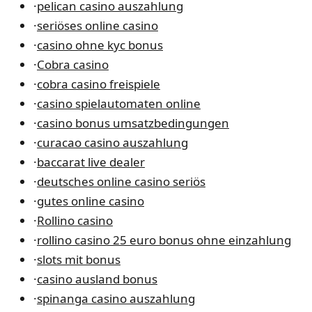
·
pelican casino auszahlung
·
seriöses online casino
·
casino ohne kyc bonus
·
Cobra casino
·
cobra casino freispiele
·
casino spielautomaten online
·
casino bonus umsatzbedingungen
·
curacao casino auszahlung
·
baccarat live dealer
·
deutsches online casino seriös
·
gutes online casino
·
Rollino casino
·
rollino casino 25 euro bonus ohne einzahlung
·
slots mit bonus
·
casino ausland bonus
·
spinanga casino auszahlung