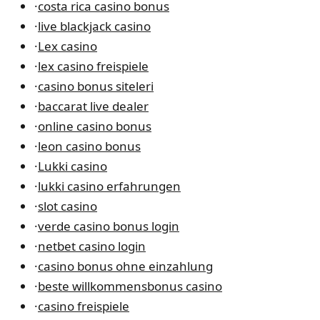
·
costa rica casino bonus
·
live blackjack casino
·
Lex casino
·
lex casino freispiele
·
casino bonus siteleri
·
baccarat live dealer
·
online casino bonus
·
leon casino bonus
·
Lukki casino
·
lukki casino erfahrungen
·
slot casino
·
verde casino bonus login
·
netbet casino login
·
casino bonus ohne einzahlung
·
beste willkommensbonus casino
·
casino freispiele