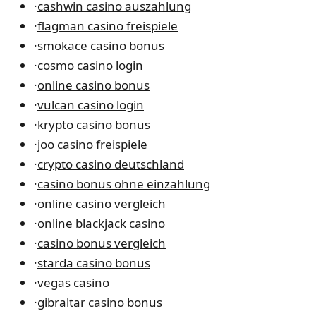
·
cashwin casino auszahlung
·
flagman casino freispiele
·
smokace casino bonus
·
cosmo casino login
·
online casino bonus
·
vulcan casino login
·
krypto casino bonus
·
joo casino freispiele
·
crypto casino deutschland
·
casino bonus ohne einzahlung
·
online casino vergleich
·
online blackjack casino
·
casino bonus vergleich
·
starda casino bonus
·
vegas casino
·
gibraltar casino bonus