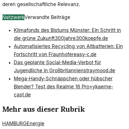
deren gesellschaftliche Relevanz.
Netzwerk
Verwandte Beiträge
Klimafonds des Bistums Münster: Ein Schritt in
die grüne Zukunft
300jahre300koepfe.de
Automatisiertes Recycling von Altbatterien: Ein
Fortschritt von Fraunhofer
easy-c.de
Das geplante Social-Media-Verbot für
Jugendliche in Großbritannien
straymood.de
Mega-Handy-Schnäppchen oder hübscher
Blender? Test des Realme 16 Pro+
ykaerne-
cast.de
Mehr aus dieser Rubrik
HAMBURG
Energie