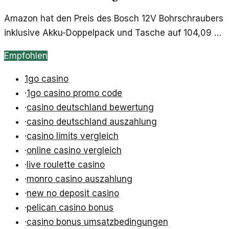
Amazon hat den Preis des Bosch 12V Bohrschraubers
inklusive Akku-Doppelpack und Tasche auf 104,09 €
gesenkt. Dies bietet eine interessante Möglichkeit für
Empfohlen
Handwerker und Heimwerker, hochwertige
Werkzeuge zu einem reduzierten Preis zu erwerben.
1go casino
·
1go casino promo code
·
casino deutschland bewertung
·
casino deutschland auszahlung
·
casino limits vergleich
·
online casino vergleich
·
live roulette casino
·
monro casino auszahlung
·
new no deposit casino
·
pelican casino bonus
·
casino bonus umsatzbedingungen