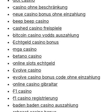
·
slot casino
·
casino ohne beschränkung
·
neue casino bonus ohne einzahlung
·
beep beep casino
·
cashed casino freispiele
·
bitcoin casino vodds auszahlung
·
Echtgeld casino bonus
·
mga casino
·
betano casino
·
online slots echtgeld
·
Evolve casino
·
evolve casino bonus code ohne einzahlung
·
online casino gibraltar
·
F1 casino
·
f1 casino registrierung
·
baden baden casino auszahlung