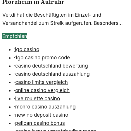
Pforzheim in Aufruhr
Ver.di hat die Beschäftigten im Einzel- und
Versandhandel zum Streik aufgerufen. Besonders
betroffen sind Pforzheim und der Enzkreis, wo die
Empfohlen
Auswirkungen spürbar werden.
1go casino
·
1go casino promo code
·
casino deutschland bewertung
·
casino deutschland auszahlung
·
casino limits vergleich
·
online casino vergleich
·
live roulette casino
·
monro casino auszahlung
·
new no deposit casino
·
pelican casino bonus