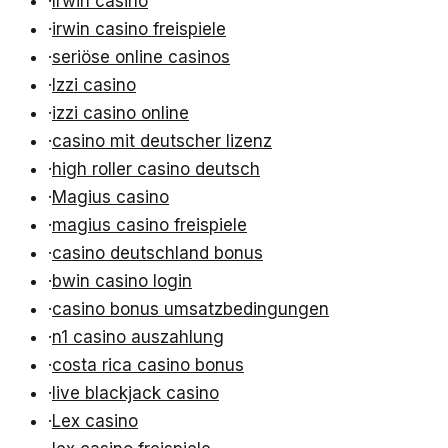
·
Irwin casino
·
irwin casino freispiele
·
seriöse online casinos
·
Izzi casino
·
izzi casino online
·
casino mit deutscher lizenz
·
high roller casino deutsch
·
Magius casino
·
magius casino freispiele
·
casino deutschland bonus
·
bwin casino login
·
casino bonus umsatzbedingungen
·
n1 casino auszahlung
·
costa rica casino bonus
·
live blackjack casino
·
Lex casino