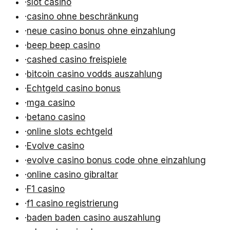
·
slot casino
·
casino ohne beschränkung
·
neue casino bonus ohne einzahlung
·
beep beep casino
·
cashed casino freispiele
·
bitcoin casino vodds auszahlung
·
Echtgeld casino bonus
·
mga casino
·
betano casino
·
online slots echtgeld
·
Evolve casino
·
evolve casino bonus code ohne einzahlung
·
online casino gibraltar
·
F1 casino
·
f1 casino registrierung
·
baden baden casino auszahlung