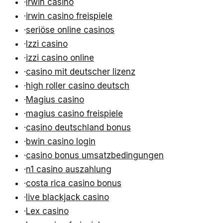
·
Irwin casino
·
irwin casino freispiele
·
seriöse online casinos
·
Izzi casino
·
izzi casino online
·
casino mit deutscher lizenz
·
high roller casino deutsch
·
Magius casino
·
magius casino freispiele
·
casino deutschland bonus
·
bwin casino login
·
casino bonus umsatzbedingungen
·
n1 casino auszahlung
·
costa rica casino bonus
·
live blackjack casino
·
Lex casino