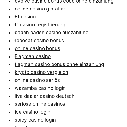
·
evolve casino bonus code ohne einzahlung
·
online casino gibraltar
·
F1 casino
·
f1 casino registrierung
·
baden baden casino auszahlung
·
robocat casino bonus
·
online casino bonus
·
Flagman casino
·
flagman casino bonus ohne einzahlung
·
krypto casino vergleich
·
online casino seriös
·
wazamba casino login
·
live dealer casino deutsch
·
seriöse online casinos
·
ice casino login
·
spicy casino login