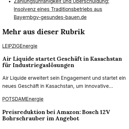
Zahlungsunfähigkeit und Überschuldung:
Insolvenz eines Traditionsbetriebs aus
Bayern
bgv-gesundes-bauen.de
Mehr aus dieser Rubrik
LEIPZIG
Energie
Air Liquide startet Geschäft in Kasachstan
für Industriegaslösungen
Air Liquide erweitert sein Engagement und startet ein
neues Geschäft in Kasachstan, um innovative
Lösungen im Bereich Industriegase anzubieten. Diese
POTSDAM
Energie
Entscheidung könnte erhebliche Auswirkungen auf
die lokale Industrie haben.
Preisreduktion bei Amazon: Bosch 12V
Bohrschrauber im Angebot