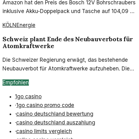
Amazon hat den Preis des Bosch 12V Bohrschraubers
inklusive Akku-Doppelpack und Tasche auf 104,09 €
gesenkt. Dies bietet eine interessante Möglichkeit für
KÖLN
Energie
Handwerker und Heimwerker, hochwertige
Werkzeuge zu einem reduzierten Preis zu erwerben.
Schweiz plant Ende des Neubauverbots für
Atomkraftwerke
Die Schweizer Regierung erwägt, das bestehende
Neubauverbot für Atomkraftwerke aufzuheben. Dies
könnte weitreichende Auswirkungen auf die
Empfohlen
Energiepolitik und die Wirtschaft haben.
1go casino
·
1go casino promo code
·
casino deutschland bewertung
·
casino deutschland auszahlung
·
casino limits vergleich