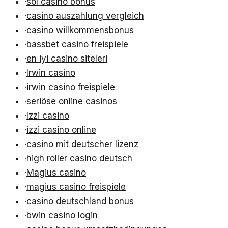
·
sol casino bonus
·
casino auszahlung vergleich
·
casino willkommensbonus
·
bassbet casino freispiele
·
en iyi casino siteleri
·
Irwin casino
·
irwin casino freispiele
·
seriöse online casinos
·
Izzi casino
·
izzi casino online
·
casino mit deutscher lizenz
·
high roller casino deutsch
·
Magius casino
·
magius casino freispiele
·
casino deutschland bonus
·
bwin casino login