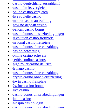
·
casino deutschland auszahlung
·
casino limits vergleich
·
online casino vergleich
·
live roulette casino
·
monro casino auszahlung
·
new no deposit casino
·
pelican casino bonus
·
casino bonus umsatzbedingungen
·
revolution casino freispiele
·
national casino freispiele
·
casino bonus ohne einzahlung
·
casino bewertung
·
online casino schweiz
·
seriöse online casinos
·
high roller casino deutsch
·
legiano casino
·
casino bonus ohne einzahlung
·
crypto casino ohne verifizierung
·
irwin casino freispiele
·
24slots casino bonus
·
live casino
·
casino bonus umsatzbedingungen
·
lukki casino
·
hit spin casino login
·
casino bonus umsatzbedingungen