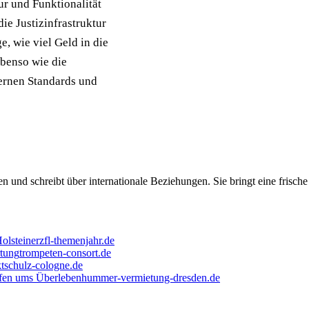
ur und Funktionalität
die Justizinfrastruktur
e, wie viel Geld in die
 ebenso wie die
ernen Standards und
en und schreibt über internationale Beziehungen. Sie bringt eine frisch
olsteiner
zfl-themenjahr.de
rtung
trompeten-consort.de
t
schulz-cologne.de
pfen ums Überleben
hummer-vermietung-dresden.de