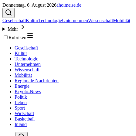
Donnerstag, 6. August 2026
ahoimeise.de
Gesellschaft
Kultur
Technologie
Unternehmen
Wissenschaft
Mobilität
Mehr
Rubriken
Gesellschaft
Kultur
Technologie
Unternehmen
Wissenschaft
Mobilität
Regionale Nachrichten
Energie
Krypto-News
Politik
Leben
Sport
Wirtschaft
Basketball
Inland