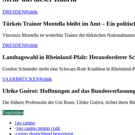
DRESDEN
Politik
Türkeis Trainer Montella bleibt im Amt – Ein politis
Vincenzo Montella ist weiterhin Trainer der türkischen Nationalmannsch
DRESDEN
Politik
Landtagswahl in Rheinland-Pfalz: Herausforderer Sc
Gordon Schnieder strebt eine Schwarz-Rote Koalition in Rheinland-Pf
SAARBRÜCKEN
Politik
Ulrike Guérot: Hoffnungen auf das Bundesverfassung
Die frühere Professorin der Uni Bonn, Ulrike Guérot, richtet ihren B
Empfohlen
1go casino
·
1go casino promo code
·
casino deutschland bewertung