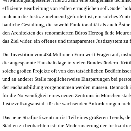
Verwaltungsangestellte. Hierzu zählt eine zeitgemäße technisc
effiziente Bearbeitung von Fällen ermöglichen soll. Söder hob 
in denen die Justiz zunehmend gefordert ist, ein solches Zentr
bauliche Gestaltung, die sowohl Funktionalität als auch Ästhe
den Architekten des renommierten Büros Herzog & de Meuron
das Ziel wider, ein offenes und transparentes Justizsystem zu 
Die Investition von 434 Millionen Euro wirft Fragen auf, ins
die angespannte Haushaltslage in vielen Bundesländern. Krit
solche großen Projekte oft von den tatsächlichen Bedürfnisse
und an anderer Stelle möglicherweise Einsparungen bei pers
der Fachausbildung vorgenommen werden müssen. Dennoch is
für die Notwendigkeit eines neuen Zentrums in München stark,
Justizvollzugsanstalt für die wachsenden Anforderungen nich
Das neue Strafjustizzentrum ist Teil eines größeren Trends, de
Städten zu beobachten ist: die Modernisierung der Justizinfras