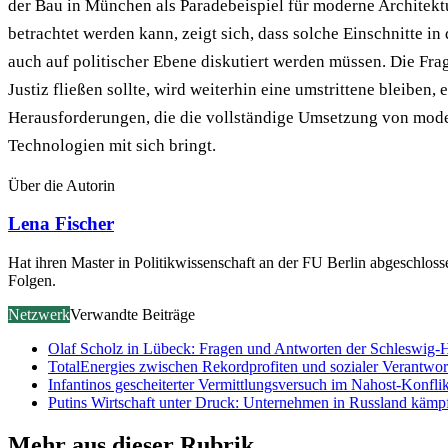
der Bau in München als Paradebeispiel für moderne Architekt
betrachtet werden kann, zeigt sich, dass solche Einschnitte in 
auch auf politischer Ebene diskutiert werden müssen. Die Frag
Justiz fließen sollte, wird weiterhin eine umstrittene bleiben,
Herausforderungen, die die vollständige Umsetzung von mod
Technologien mit sich bringt.
Über die Autorin
Lena Fischer
Hat ihren Master in Politikwissenschaft an der FU Berlin abgeschloss
Folgen.
Netzwerk
Verwandte Beiträge
Olaf Scholz in Lübeck: Fragen und Antworten der Schleswig-H
TotalEnergies zwischen Rekordprofiten und sozialer Verantwo
Infantinos gescheiterter Vermittlungsversuch im Nahost-Konflik
Putins Wirtschaft unter Druck: Unternehmen in Russland käm
Mehr aus dieser Rubrik