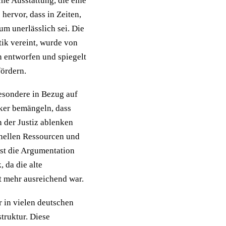
he Ausstattung, die eine
hervor, dass in Zeiten,
um unerlässlich sei. Die
tik vereint, wurde von
 entworfen und spiegelt
fördern.
besondere in Bezug auf
iker bemängeln, dass
n der Justiz ablenken
onellen Ressourcen und
t die Argumentation
 da die alte
t mehr ausreichend war.
r in vielen deutschen
truktur. Diese